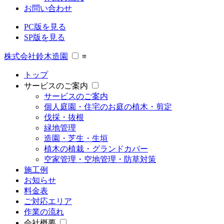
お問い合わせ
PC版を見る
SP版を見る
株式会社鈴木造園
≡
トップ
サービスのご案内
サービスのご案内
個人庭園・住宅のお庭の植木・剪定
伐採・抜根
緑地管理
造園・芝生・生垣
植木の植栽・グランドカバー
空家管理・空地管理・防草対策
施工例
お知らせ
料金表
ご対応エリア
作業の流れ
会社概要