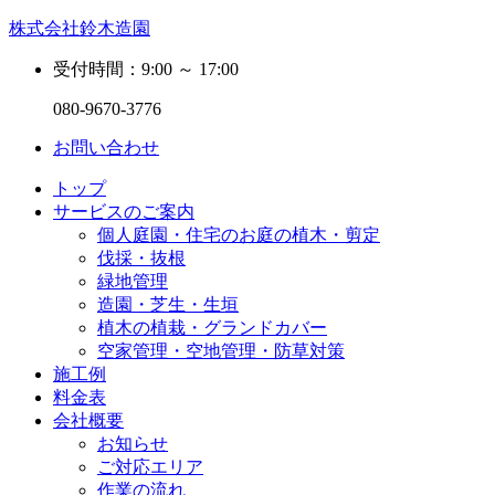
株式会社鈴木造園
受付時間：9:00 ～ 17:00
080-9670-3776
お問い合わせ
トップ
サービスのご案内
個人庭園・住宅のお庭の植木・剪定
伐採・抜根
緑地管理
造園・芝生・生垣
植木の植栽・グランドカバー
空家管理・空地管理・防草対策
施工例
料金表
会社概要
お知らせ
ご対応エリア
作業の流れ