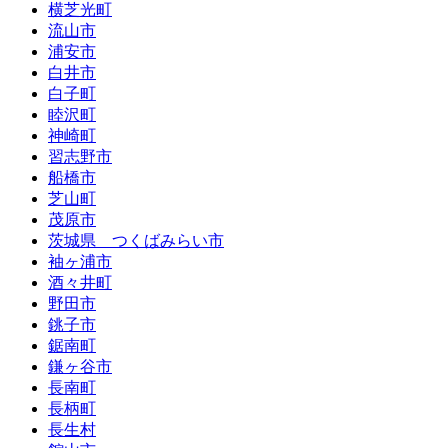
横芝光町
流山市
浦安市
白井市
白子町
睦沢町
神崎町
習志野市
船橋市
芝山町
茂原市
茨城県 つくばみらい市
袖ヶ浦市
酒々井町
野田市
銚子市
鋸南町
鎌ヶ谷市
長南町
長柄町
長生村