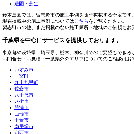
造園・芝生
鈴木造園では、習志野市の施工事例を随時掲載する予定です
現在掲載中の施工事例については
こちら
をご覧ください。
習志野市の他、まだ掲載のない施工箇所・地域のご依頼もお
千葉県
を中心にサービスを提供しております。
東京都
や
茨城県
、
埼玉県
、
栃木
、
神奈川
でのご要望もできる
お問合せ・お見積・千葉県外のエリアについてのご相談はお
いすみ市
一宮町
九十九里町
佐倉市
八千代市
八街市
勝浦市
匝瑳市
千葉市
南房総市
印西市