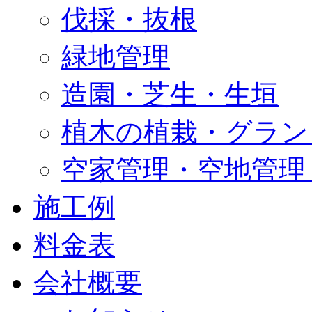
伐採・抜根
緑地管理
造園・芝生・生垣
植木の植栽・グラン
空家管理・空地管理
施工例
料金表
会社概要