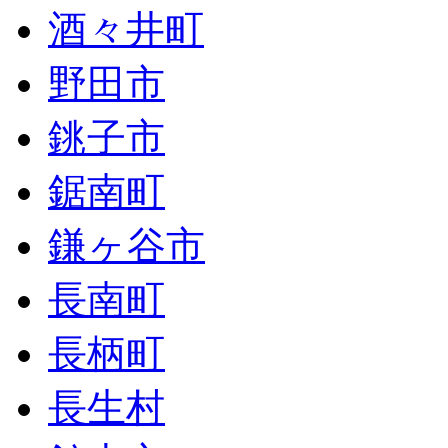
酒々井町
野田市
銚子市
鋸南町
鎌ヶ谷市
長南町
長柄町
長生村