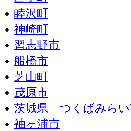
睦沢町
神崎町
習志野市
船橋市
芝山町
茂原市
茨城県 つくばみらい
袖ヶ浦市