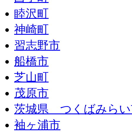
睦沢町
神崎町
習志野市
船橋市
芝山町
茂原市
茨城県 つくばみらい
袖ヶ浦市