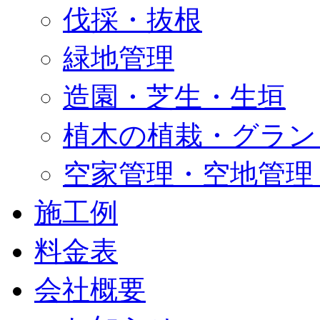
伐採・抜根
緑地管理
造園・芝生・生垣
植木の植栽・グラン
空家管理・空地管理
施工例
料金表
会社概要