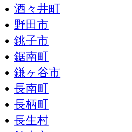
酒々井町
野田市
銚子市
鋸南町
鎌ヶ谷市
長南町
長柄町
長生村