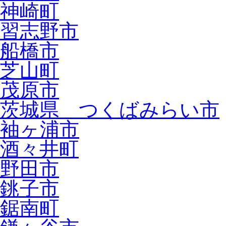
神崎町
習志野市
船橋市
芝山町
茂原市
茨城県 つくばみらい市
袖ヶ浦市
酒々井町
野田市
銚子市
鋸南町