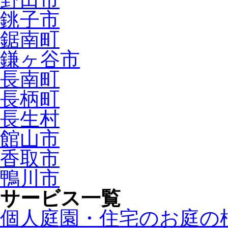
銚子市
鋸南町
鎌ヶ谷市
長南町
長柄町
長生村
館山市
香取市
鴨川市
サービス一覧
個人庭園・住宅のお庭の