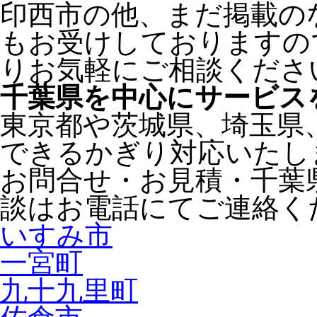
印西市の他、まだ掲載の
もお受けしておりますの
りお気軽にご相談くださ
千葉県
を中心にサービス
東京都
や
茨城県
、
埼玉県
できるかぎり対応いたし
お問合せ・お見積・千葉
談はお電話にてご連絡く
いすみ市
一宮町
九十九里町