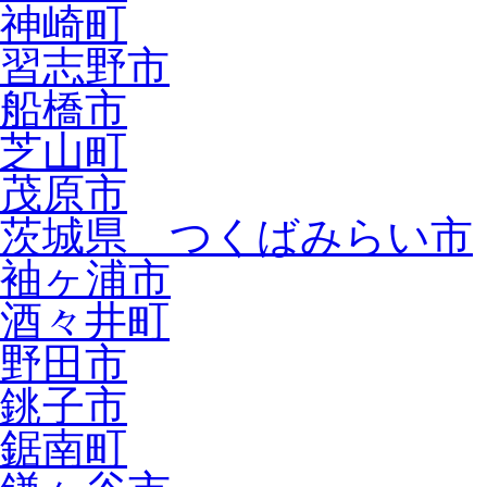
神崎町
習志野市
船橋市
芝山町
茂原市
茨城県 つくばみらい市
袖ヶ浦市
酒々井町
野田市
銚子市
鋸南町