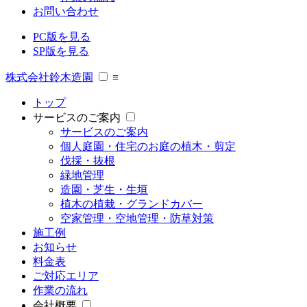
お問い合わせ
PC版を見る
SP版を見る
株式会社鈴木造園
≡
トップ
サービスのご案内
サービスのご案内
個人庭園・住宅のお庭の植木・剪定
伐採・抜根
緑地管理
造園・芝生・生垣
植木の植栽・グランドカバー
空家管理・空地管理・防草対策
施工例
お知らせ
料金表
ご対応エリア
作業の流れ
会社概要