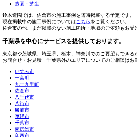
造園・芝生
鈴木造園では、佐倉市の施工事例を随時掲載する予定です。
現在掲載中の施工事例については
こちら
をご覧ください。
佐倉市の他、まだ掲載のない施工箇所・地域のご依頼もお受
千葉県
を中心にサービスを提供しております。
東京都
や
茨城県
、
埼玉県
、
栃木
、
神奈川
でのご要望もできる
お問合せ・お見積・千葉県外のエリアについてのご相談はお
いすみ市
一宮町
九十九里町
佐倉市
八千代市
八街市
勝浦市
匝瑳市
千葉市
南房総市
印西市