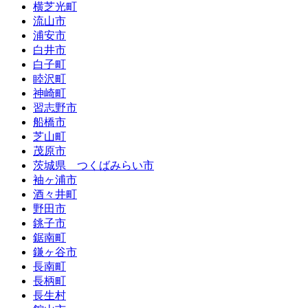
横芝光町
流山市
浦安市
白井市
白子町
睦沢町
神崎町
習志野市
船橋市
芝山町
茂原市
茨城県 つくばみらい市
袖ヶ浦市
酒々井町
野田市
銚子市
鋸南町
鎌ヶ谷市
長南町
長柄町
長生村