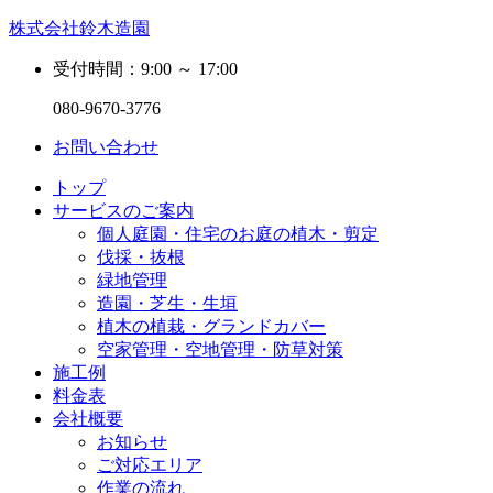
株式会社鈴木造園
受付時間：9:00 ～ 17:00
080-9670-3776
お問い合わせ
トップ
サービスのご案内
個人庭園・住宅のお庭の植木・剪定
伐採・抜根
緑地管理
造園・芝生・生垣
植木の植栽・グランドカバー
空家管理・空地管理・防草対策
施工例
料金表
会社概要
お知らせ
ご対応エリア
作業の流れ