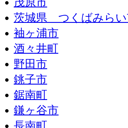
茂原市
茨城県 つくばみらい
袖ヶ浦市
酒々井町
野田市
銚子市
鋸南町
鎌ヶ谷市
長南町