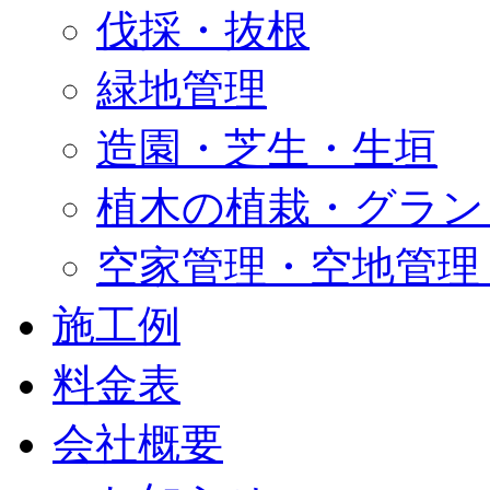
伐採・抜根
緑地管理
造園・芝生・生垣
植木の植栽・グラン
空家管理・空地管理
施工例
料金表
会社概要