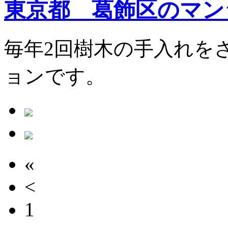
東京都 葛飾区のマン
毎年2回樹木の手入れを
ョンです。
«
<
1