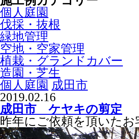
施工例カテゴリー
個人庭園
伐採・抜根
緑地管理
空地・空家管理
植栽・グランドカバー
造園・芝生
個人庭園
成田市
2019.02.16
成田市 ケヤキの剪定
昨年にご依頼を頂いたお