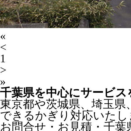
«
<
1
>
»
千葉県
を中心にサービス
東京都
や
茨城県
、
埼玉県
できるかぎり対応いたし
お問合せ・お見積・千葉