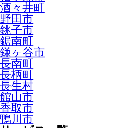
酒々井町
野田市
銚子市
鋸南町
鎌ヶ谷市
長南町
長柄町
長生村
館山市
香取市
鴨川市