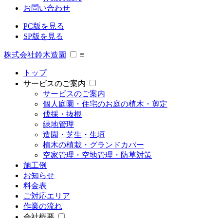
お問い合わせ
PC版を見る
SP版を見る
株式会社鈴木造園
≡
トップ
サービスのご案内
サービスのご案内
個人庭園・住宅のお庭の植木・剪定
伐採・抜根
緑地管理
造園・芝生・生垣
植木の植栽・グランドカバー
空家管理・空地管理・防草対策
施工例
お知らせ
料金表
ご対応エリア
作業の流れ
会社概要