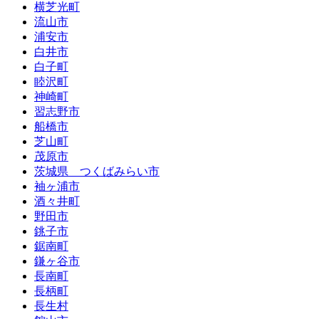
横芝光町
流山市
浦安市
白井市
白子町
睦沢町
神崎町
習志野市
船橋市
芝山町
茂原市
茨城県 つくばみらい市
袖ヶ浦市
酒々井町
野田市
銚子市
鋸南町
鎌ヶ谷市
長南町
長柄町
長生村