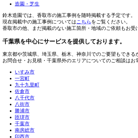
造園・芝生
鈴木造園では、香取市の施工事例を随時掲載する予定です。
現在掲載中の施工事例については
こちら
をご覧ください。
香取市の他、まだ掲載のない施工箇所・地域のご依頼もお受
千葉県
を中心にサービスを提供しております。
東京都
や
茨城県
、
埼玉県
、
栃木
、
神奈川
でのご要望もできる
お問合せ・お見積・千葉県外のエリアについてのご相談はお
いすみ市
一宮町
九十九里町
佐倉市
八千代市
八街市
勝浦市
匝瑳市
千葉市
南房総市
印西市