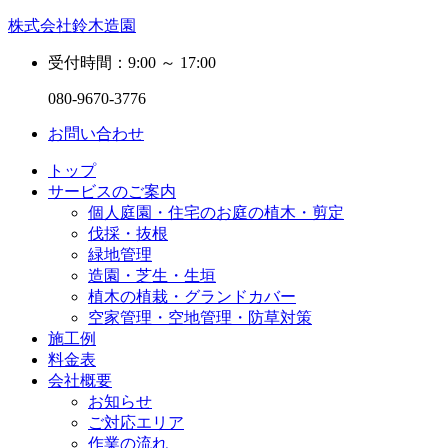
株式会社鈴木造園
受付時間：9:00 ～ 17:00
080-9670-3776
お問い合わせ
トップ
サービスのご案内
個人庭園・住宅のお庭の植木・剪定
伐採・抜根
緑地管理
造園・芝生・生垣
植木の植栽・グランドカバー
空家管理・空地管理・防草対策
施工例
料金表
会社概要
お知らせ
ご対応エリア
作業の流れ