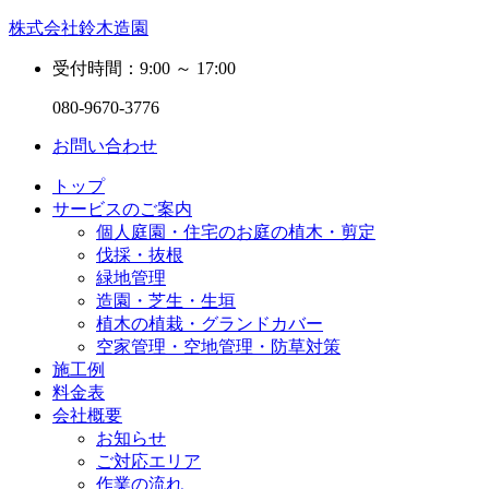
株式会社鈴木造園
受付時間：9:00 ～ 17:00
080-9670-3776
お問い合わせ
トップ
サービスのご案内
個人庭園・住宅のお庭の植木・剪定
伐採・抜根
緑地管理
造園・芝生・生垣
植木の植栽・グランドカバー
空家管理・空地管理・防草対策
施工例
料金表
会社概要
お知らせ
ご対応エリア
作業の流れ