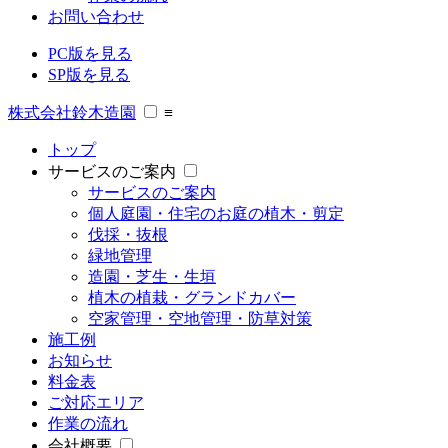
お問い合わせ
PC版を見る
SP版を見る
株式会社鈴木造園
≡
トップ
サービスのご案内
サービスのご案内
個人庭園・住宅のお庭の植木・剪定
伐採・抜根
緑地管理
造園・芝生・生垣
植木の植栽・グランドカバー
空家管理・空地管理・防草対策
施工例
お知らせ
料金表
ご対応エリア
作業の流れ
会社概要