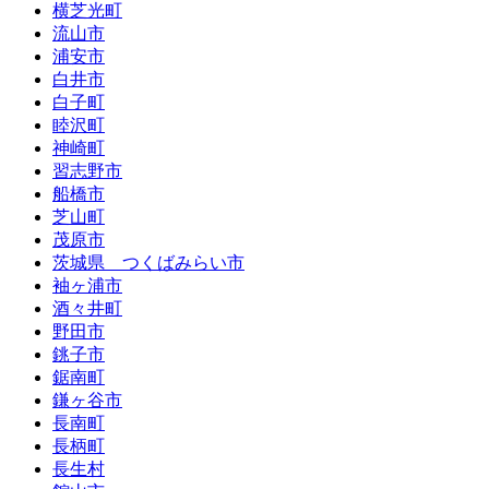
横芝光町
流山市
浦安市
白井市
白子町
睦沢町
神崎町
習志野市
船橋市
芝山町
茂原市
茨城県 つくばみらい市
袖ヶ浦市
酒々井町
野田市
銚子市
鋸南町
鎌ヶ谷市
長南町
長柄町
長生村