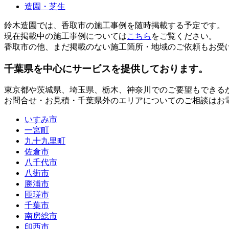
造園・芝生
鈴木造園では、香取市の施工事例を随時掲載する予定です。
現在掲載中の施工事例については
こちら
をご覧ください。
香取市の他、まだ掲載のない施工箇所・地域のご依頼もお受
千葉県
を中心にサービスを提供しております。
東京都
や
茨城県
、
埼玉県
、
栃木
、
神奈川
でのご要望もできる
お問合せ・お見積・千葉県外のエリアについてのご相談はお
いすみ市
一宮町
九十九里町
佐倉市
八千代市
八街市
勝浦市
匝瑳市
千葉市
南房総市
印西市