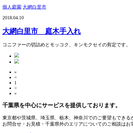
個人庭園
大網白里市
2018.04.10
大網白里市 庭木手入れ
コニファーの切詰めとモッコク、キンモクセイの剪定です。
«
<
1
>
»
千葉県
を中心にサービスを提供しております。
東京都
や
茨城県
、
埼玉県
、
栃木
、
神奈川
でのご要望もできる
お問合せ・お見積・千葉県外のエリアについてのご相談はお