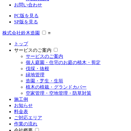
お問い合わせ
PC版を見る
SP版を見る
株式会社鈴木造園
≡
トップ
サービスのご案内
サービスのご案内
個人庭園・住宅のお庭の植木・剪定
伐採・抜根
緑地管理
造園・芝生・生垣
植木の植栽・グランドカバー
空家管理・空地管理・防草対策
施工例
お知らせ
料金表
ご対応エリア
作業の流れ
会社概要