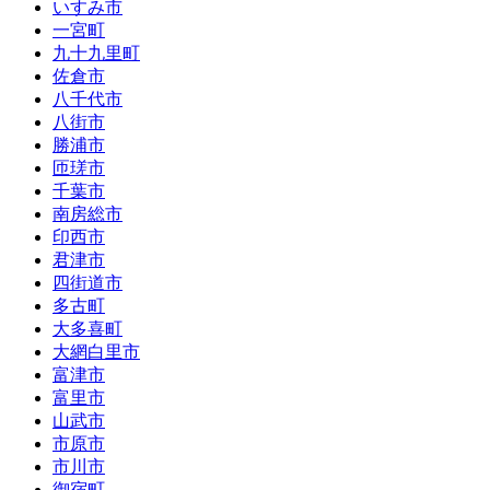
いすみ市
一宮町
九十九里町
佐倉市
八千代市
八街市
勝浦市
匝瑳市
千葉市
南房総市
印西市
君津市
四街道市
多古町
大多喜町
大網白里市
富津市
富里市
山武市
市原市
市川市
御宿町