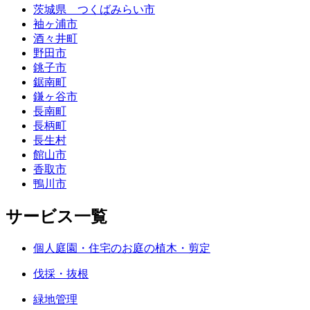
茨城県 つくばみらい市
袖ヶ浦市
酒々井町
野田市
銚子市
鋸南町
鎌ヶ谷市
長南町
長柄町
長生村
館山市
香取市
鴨川市
サービス一覧
個人庭園・住宅のお庭の植木・剪定
伐採・抜根
緑地管理