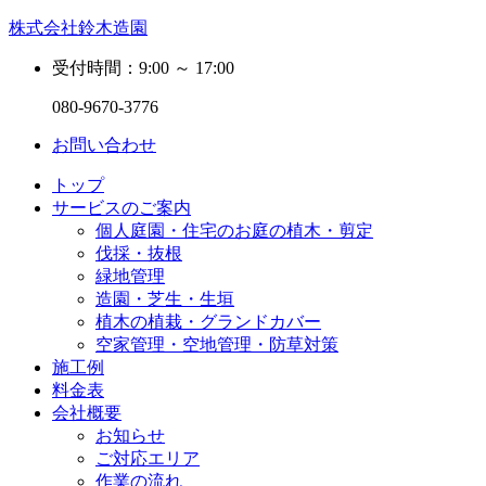
株式会社鈴木造園
受付時間：9:00 ～ 17:00
080-9670-3776
お問い合わせ
トップ
サービスのご案内
個人庭園・住宅のお庭の植木・剪定
伐採・抜根
緑地管理
造園・芝生・生垣
植木の植栽・グランドカバー
空家管理・空地管理・防草対策
施工例
料金表
会社概要
お知らせ
ご対応エリア
作業の流れ