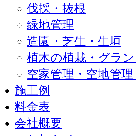
伐採・抜根
緑地管理
造園・芝生・生垣
植木の植栽・グラン
空家管理・空地管理
施工例
料金表
会社概要