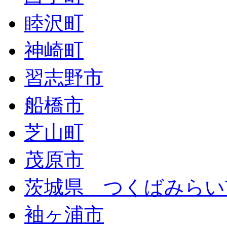
睦沢町
神崎町
習志野市
船橋市
芝山町
茂原市
茨城県 つくばみらい
袖ヶ浦市