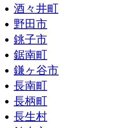
酒々井町
野田市
銚子市
鋸南町
鎌ヶ谷市
長南町
長柄町
長生村