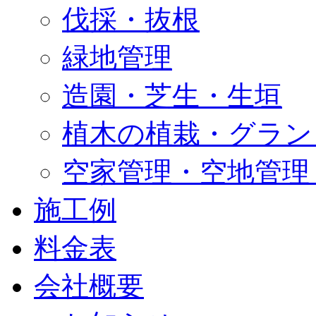
伐採・抜根
緑地管理
造園・芝生・生垣
植木の植栽・グラン
空家管理・空地管理
施工例
料金表
会社概要