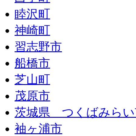
睦沢町
神崎町
習志野市
船橋市
芝山町
茂原市
茨城県 つくばみらい
袖ヶ浦市