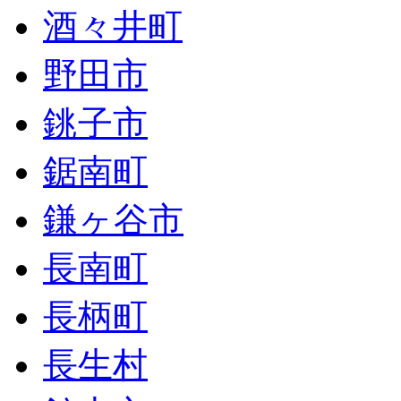
酒々井町
野田市
銚子市
鋸南町
鎌ヶ谷市
長南町
長柄町
長生村