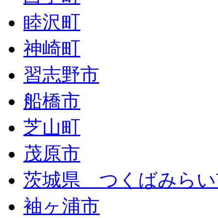
睦沢町
神崎町
習志野市
船橋市
芝山町
茂原市
茨城県 つくばみらい
袖ヶ浦市