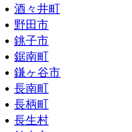
酒々井町
野田市
銚子市
鋸南町
鎌ヶ谷市
長南町
長柄町
長生村