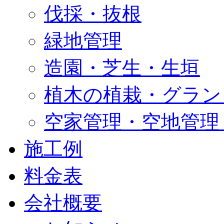
伐採・抜根
緑地管理
造園・芝生・生垣
植木の植栽・グラン
空家管理・空地管理
施工例
料金表
会社概要