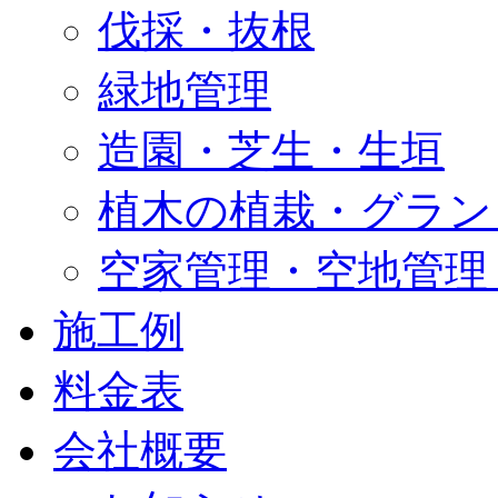
伐採・抜根
緑地管理
造園・芝生・生垣
植木の植栽・グラン
空家管理・空地管理
施工例
料金表
会社概要