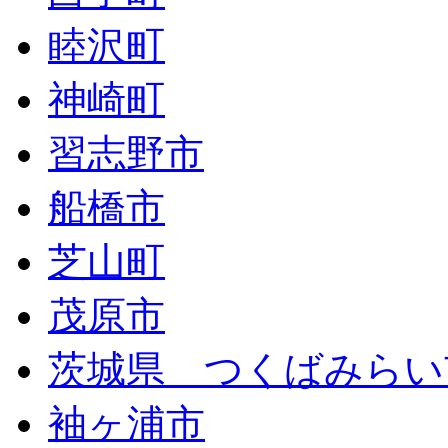
睦沢町
神崎町
習志野市
船橋市
芝山町
茂原市
茨城県 つくばみらい
袖ヶ浦市