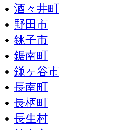
酒々井町
野田市
銚子市
鋸南町
鎌ヶ谷市
長南町
長柄町
長生村