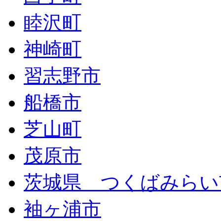
睦沢町
神崎町
習志野市
船橋市
芝山町
茂原市
茨城県 つくばみらい
袖ヶ浦市