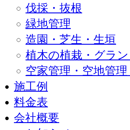
伐採・抜根
緑地管理
造園・芝生・生垣
植木の植栽・グラン
空家管理・空地管理
施工例
料金表
会社概要