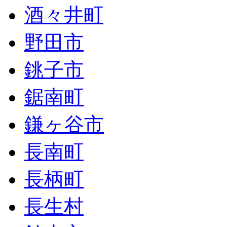
酒々井町
野田市
銚子市
鋸南町
鎌ヶ谷市
長南町
長柄町
長生村