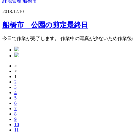
緑地管理
船橋市
2018.12.10
船橋市 公園の剪定最終日
今日で作業が完了します。 作業中の写真が少ないため作業後
«
<
1
2
3
4
5
6
7
8
9
10
11