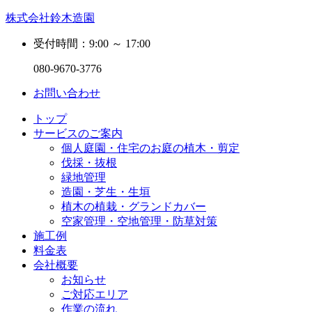
株式会社鈴木造園
受付時間：9:00 ～ 17:00
080-9670-3776
お問い合わせ
トップ
サービスのご案内
個人庭園・住宅のお庭の植木・剪定
伐採・抜根
緑地管理
造園・芝生・生垣
植木の植栽・グランドカバー
空家管理・空地管理・防草対策
施工例
料金表
会社概要
お知らせ
ご対応エリア
作業の流れ