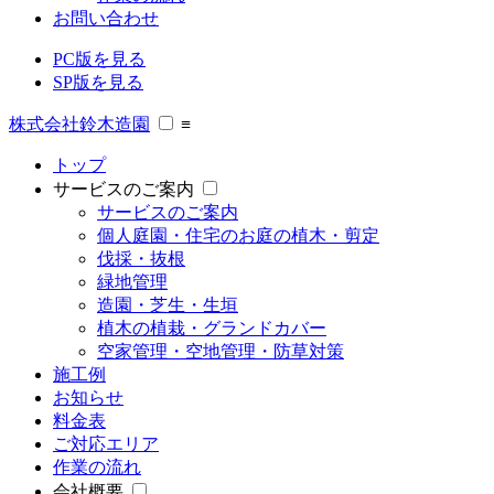
お問い合わせ
PC版を見る
SP版を見る
株式会社鈴木造園
≡
トップ
サービスのご案内
サービスのご案内
個人庭園・住宅のお庭の植木・剪定
伐採・抜根
緑地管理
造園・芝生・生垣
植木の植栽・グランドカバー
空家管理・空地管理・防草対策
施工例
お知らせ
料金表
ご対応エリア
作業の流れ
会社概要