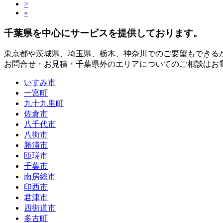
>
»
千葉県
を中心にサービスを提供しております。
東京都
や
茨城県
、
埼玉県
、
栃木
、
神奈川
でのご要望もできる
お問合せ・お見積・千葉県外のエリアについてのご相談はお
いすみ市
一宮町
九十九里町
佐倉市
八千代市
八街市
勝浦市
匝瑳市
千葉市
南房総市
印西市
君津市
四街道市
多古町