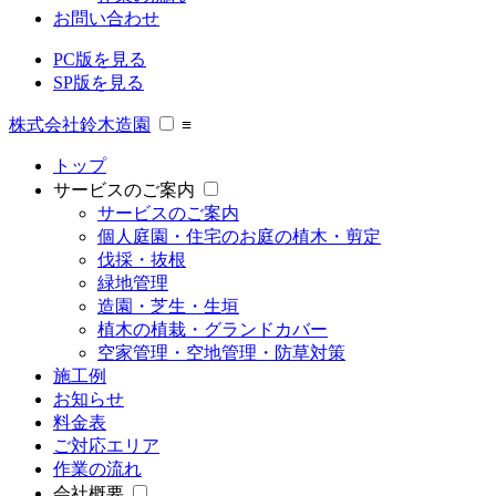
お問い合わせ
PC版を見る
SP版を見る
株式会社鈴木造園
≡
トップ
サービスのご案内
サービスのご案内
個人庭園・住宅のお庭の植木・剪定
伐採・抜根
緑地管理
造園・芝生・生垣
植木の植栽・グランドカバー
空家管理・空地管理・防草対策
施工例
お知らせ
料金表
ご対応エリア
作業の流れ
会社概要