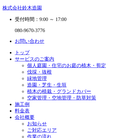
株式会社鈴木造園
受付時間：9:00 ～ 17:00
080-9670-3776
お問い合わせ
トップ
サービスのご案内
個人庭園・住宅のお庭の植木・剪定
伐採・抜根
緑地管理
造園・芝生・生垣
植木の植栽・グランドカバー
空家管理・空地管理・防草対策
施工例
料金表
会社概要
お知らせ
ご対応エリア
作業の流れ