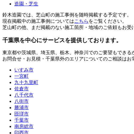
造園・芝生
鈴木造園では、芝山町の施工事例を随時掲載する予定です。
現在掲載中の施工事例については
こちら
をご覧ください。
芝山町の他、まだ掲載のない施工箇所・地域のご依頼もお受
千葉県
を中心にサービスを提供しております。
東京都
や
茨城県
、
埼玉県
、
栃木
、
神奈川
でのご要望もできる
お問合せ・お見積・千葉県外のエリアについてのご相談はお
いすみ市
一宮町
九十九里町
佐倉市
八千代市
八街市
勝浦市
匝瑳市
千葉市
南房総市
印西市