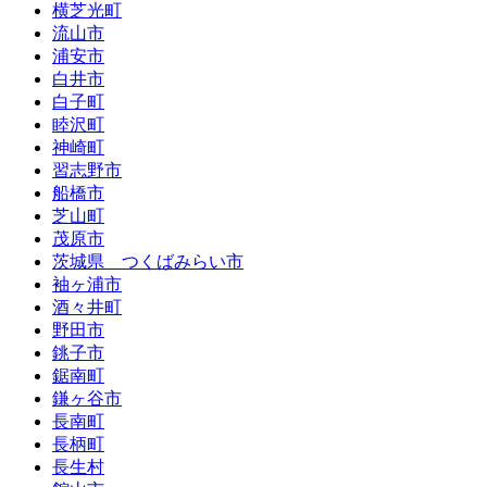
横芝光町
流山市
浦安市
白井市
白子町
睦沢町
神崎町
習志野市
船橋市
芝山町
茂原市
茨城県 つくばみらい市
袖ヶ浦市
酒々井町
野田市
銚子市
鋸南町
鎌ヶ谷市
長南町
長柄町
長生村