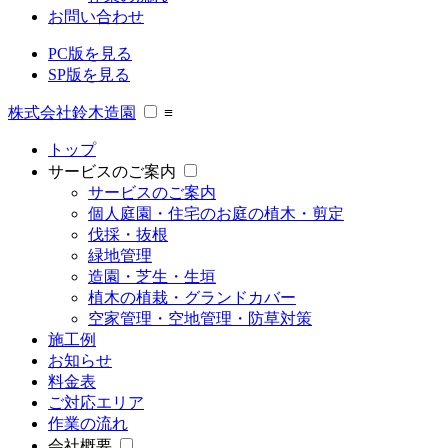
お問い合わせ
PC版を見る
SP版を見る
株式会社鈴木造園
≡
トップ
サービスのご案内
サービスのご案内
個人庭園・住宅のお庭の植木・剪定
伐採・抜根
緑地管理
造園・芝生・生垣
植木の植栽・グランドカバー
空家管理・空地管理・防草対策
施工例
お知らせ
料金表
ご対応エリア
作業の流れ
会社概要