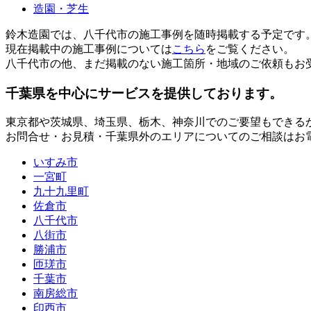
造園・芝生
鈴木造園では、八千代市の施工事例を随時掲載する予定です
現在掲載中の施工事例については
こちら
をご覧ください。
八千代市の他、まだ掲載のない施工箇所・地域のご依頼もお
千葉県
を中心にサービスを提供しております。
東京都
や
茨城県
、
埼玉県
、
栃木
、
神奈川
でのご要望もできる
お問合せ・お見積・千葉県外のエリアについてのご相談はお
いすみ市
一宮町
九十九里町
佐倉市
八千代市
八街市
勝浦市
匝瑳市
千葉市
南房総市
印西市