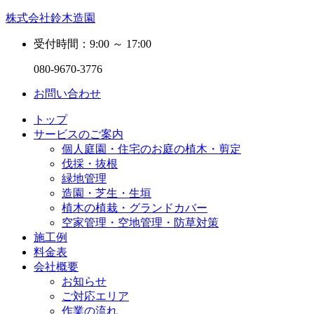
株式会社鈴木造園
受付時間：9:00 ～ 17:00
080-9670-3776
お問い合わせ
トップ
サービスのご案内
個人庭園・住宅のお庭の植木・剪定
伐採・抜根
緑地管理
造園・芝生・生垣
植木の植栽・グランドカバー
空家管理・空地管理・防草対策
施工例
料金表
会社概要
お知らせ
ご対応エリア
作業の流れ