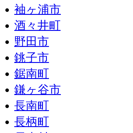
袖ヶ浦市
酒々井町
野田市
銚子市
鋸南町
鎌ヶ谷市
長南町
長柄町