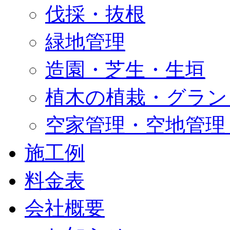
伐採・抜根
緑地管理
造園・芝生・生垣
植木の植栽・グラン
空家管理・空地管理
施工例
料金表
会社概要