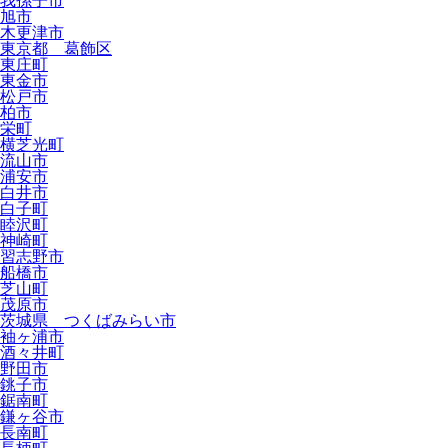
我孫子市
旭市
木更津市
東京都 葛飾区
東庄町
東金市
松戸市
柏市
栄町
横芝光町
流山市
浦安市
白井市
白子町
睦沢町
神崎町
習志野市
船橋市
芝山町
茂原市
茨城県 つくばみらい市
袖ヶ浦市
酒々井町
野田市
銚子市
鋸南町
鎌ヶ谷市
長南町