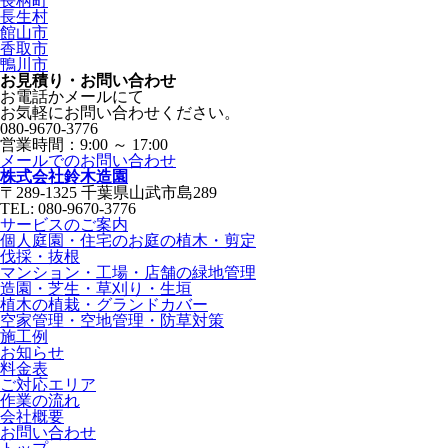
長柄町
長生村
館山市
香取市
鴨川市
お見積り・お問い合わせ
お電話かメールにて
お気軽にお問い合わせください。
080-9670-3776
営業時間：9:00 ～ 17:00
メールでのお問い合わせ
株式会社鈴木造園
〒289-1325 千葉県山武市島289
TEL: 080-9670-3776
サービスのご案内
個人庭園・住宅のお庭の植木・剪定
伐採・抜根
マンション・工場・店舗の緑地管理
造園・芝生・草刈り・生垣
植木の植栽・グランドカバー
空家管理・空地管理・防草対策
施工例
お知らせ
料金表
ご対応エリア
作業の流れ
会社概要
お問い合わせ