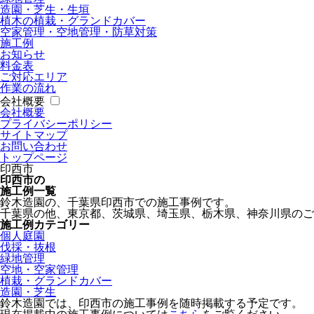
造園・芝生・生垣
植木の植栽・グランドカバー
空家管理・空地管理・防草対策
施工例
お知らせ
料金表
ご対応エリア
作業の流れ
会社概要
会社概要
プライバシーポリシー
サイトマップ
お問い合わせ
トップページ
印西市
印西市の
施工例一覧
鈴木造園の、千葉県印西市での施工事例です。
千葉県の他、東京都、茨城県、埼玉県、栃木県、神奈川県のご
施工例カテゴリー
個人庭園
伐採・抜根
緑地管理
空地・空家管理
植栽・グランドカバー
造園・芝生
鈴木造園では、印西市の施工事例を随時掲載する予定です。