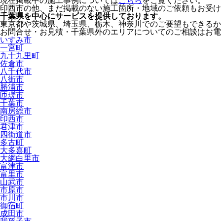
現在掲載中の施工事例については
こちら
をご覧ください。
印西市の他、まだ掲載のない施工箇所・地域のご依頼もお受け
千葉県
を中心にサービスを提供しております。
東京都
や
茨城県
、
埼玉県
、
栃木
、
神奈川
でのご要望もできるか
お問合せ・お見積・千葉県外のエリアについてのご相談はお電
いすみ市
一宮町
九十九里町
佐倉市
八千代市
八街市
勝浦市
匝瑳市
千葉市
南房総市
印西市
君津市
四街道市
多古町
大多喜町
大網白里市
富津市
富里市
山武市
市原市
市川市
御宿町
成田市