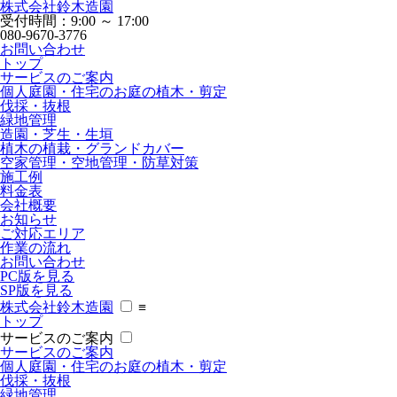
株式会社鈴木造園
受付時間：9:00 ～ 17:00
080-9670-3776
お問い合わせ
トップ
サービスのご案内
個人庭園・住宅のお庭の植木・剪定
伐採・抜根
緑地管理
造園・芝生・生垣
植木の植栽・グランドカバー
空家管理・空地管理・防草対策
施工例
料金表
会社概要
お知らせ
ご対応エリア
作業の流れ
お問い合わせ
PC版を見る
SP版を見る
株式会社鈴木造園
≡
トップ
サービスのご案内
サービスのご案内
個人庭園・住宅のお庭の植木・剪定
伐採・抜根
緑地管理