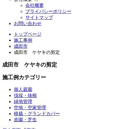
会社概要
プライバシーポリシー
サイトマップ
お問い合わせ
トップページ
施工事例
成田市
成田市 ケヤキの剪定
成田市 ケヤキの剪定
施工例カテゴリー
個人庭園
伐採・抜根
緑地管理
空地・空家管理
植栽・グランドカバー
造園・芝生