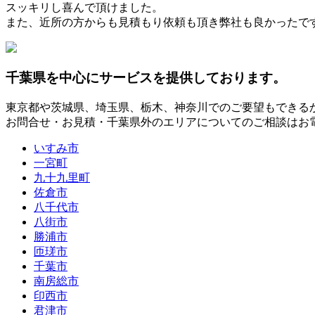
スッキリし喜んで頂けました。
また、近所の方からも見積もり依頼も頂き弊社も良かったで
千葉県
を中心にサービスを提供しております。
東京都
や
茨城県
、
埼玉県
、
栃木
、
神奈川
でのご要望もできる
お問合せ・お見積・千葉県外のエリアについてのご相談はお
いすみ市
一宮町
九十九里町
佐倉市
八千代市
八街市
勝浦市
匝瑳市
千葉市
南房総市
印西市
君津市