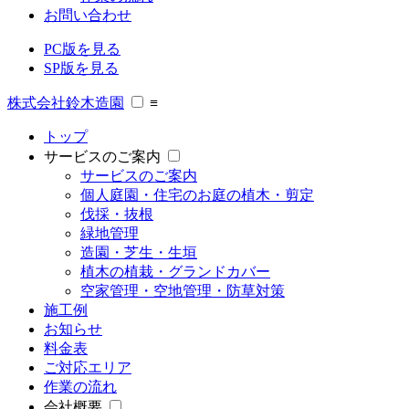
お問い合わせ
PC版を見る
SP版を見る
株式会社鈴木造園
≡
トップ
サービスのご案内
サービスのご案内
個人庭園・住宅のお庭の植木・剪定
伐採・抜根
緑地管理
造園・芝生・生垣
植木の植栽・グランドカバー
空家管理・空地管理・防草対策
施工例
お知らせ
料金表
ご対応エリア
作業の流れ
会社概要