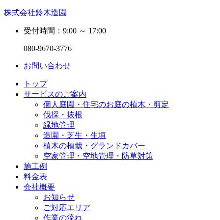
株式会社鈴木造園
受付時間：9:00 ～ 17:00
080-9670-3776
お問い合わせ
トップ
サービスのご案内
個人庭園・住宅のお庭の植木・剪定
伐採・抜根
緑地管理
造園・芝生・生垣
植木の植栽・グランドカバー
空家管理・空地管理・防草対策
施工例
料金表
会社概要
お知らせ
ご対応エリア
作業の流れ