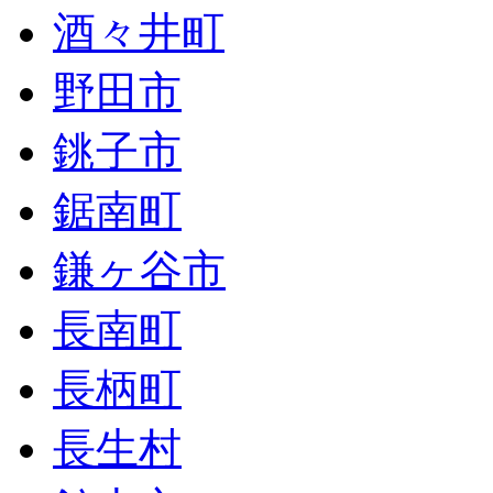
酒々井町
野田市
銚子市
鋸南町
鎌ヶ谷市
長南町
長柄町
長生村