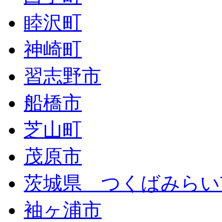
睦沢町
神崎町
習志野市
船橋市
芝山町
茂原市
茨城県 つくばみらい
袖ヶ浦市