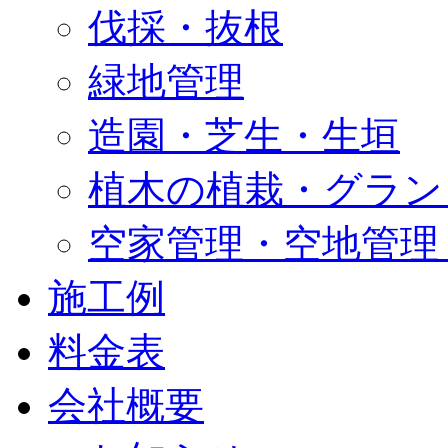
伐採・抜根
緑地管理
造園・芝生・生垣
植木の植栽・グラン
空家管理・空地管理
施工例
料金表
会社概要