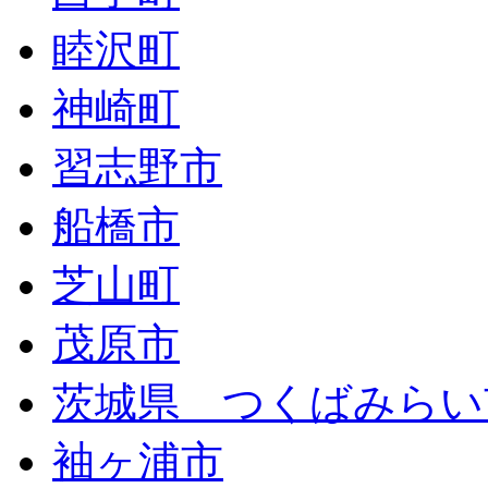
睦沢町
神崎町
習志野市
船橋市
芝山町
茂原市
茨城県 つくばみらい
袖ヶ浦市