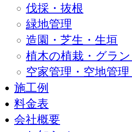
伐採・抜根
緑地管理
造園・芝生・生垣
植木の植栽・グラン
空家管理・空地管理
施工例
料金表
会社概要