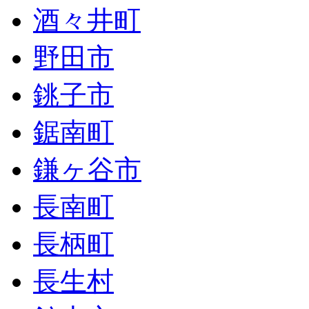
酒々井町
野田市
銚子市
鋸南町
鎌ヶ谷市
長南町
長柄町
長生村